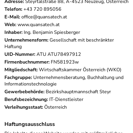
Adresse:
Steyrtalstraße 88, A-4523 Neuzeug, Österreich
Telefon:
+43 720 895056
E-Mail:
office@quansatech.at
Web:
www.quansatech.at
Inhaber:
Ing. Benjamin Spiesberger
Unternehmensform:
Gesellschaft mit beschränkter
Haftung
UID-Nummer:
ATU ATU78497912
Firmenbuchnummer:
FN581923w
Mitgliedschaft:
Wirtschaftskammer Österreich (WKO)
Fachgruppe:
Unternehmensberatung, Buchhaltung und
Informationstechnologie
Gewerbebehörde:
Bezirkshauptmannschaft Steyr
Berufsbezeichnung:
IT-Dienstleister
Verleihungsstaat:
Österreich
Haftungsausschluss