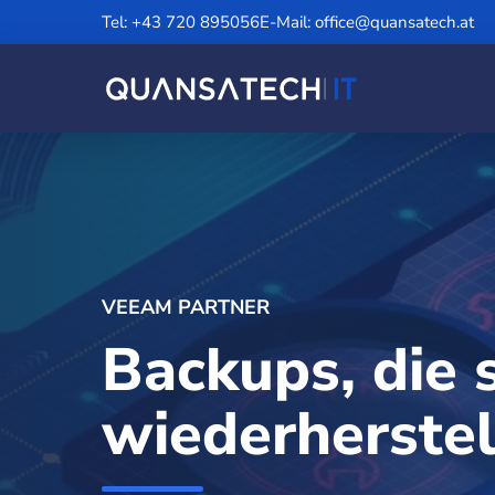
Tel: +43 720 895056
E-Mail: office@quansatech.at
VEEAM PARTNER
Backups, die s
wiederherstel