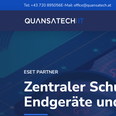
Tel: +43 720 895056
E-Mail: office@quansatech.at
ESET PARTNER
Zentraler Sch
Endgeräte un